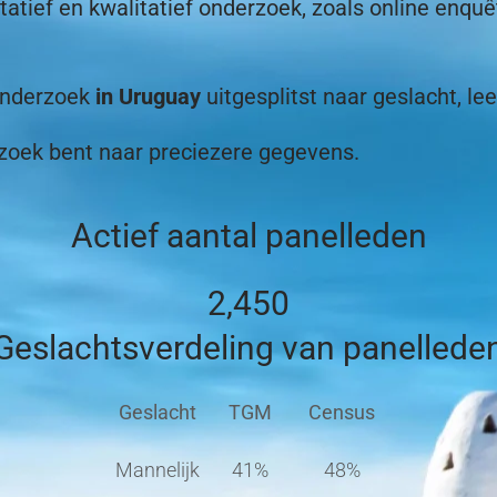
ief en kwalitatief onderzoek, zoals online enquête
tonderzoek
in Uruguay
uitgesplitst naar geslacht, lee
 zoek bent naar preciezere gegevens.
Actief aantal panelleden
2,450
Geslachtsverdeling van panellede
Geslacht
TGM
Census
Mannelijk
41%
48%