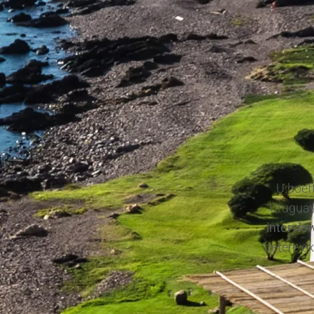
U hoeft
Uruguay
intervie
betere e