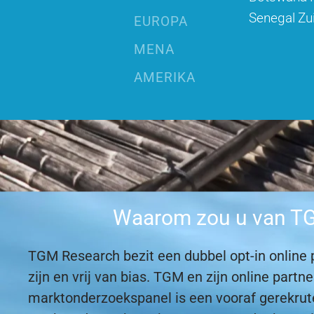
Senegal
Zu
EUROPA
MENA
AMERIKA
Waarom zou u van TGM
TGM Research bezit een dubbel opt-in online p
zijn en vrij van bias. TGM en zijn online par
marktonderzoekspanel is een vooraf gerekru