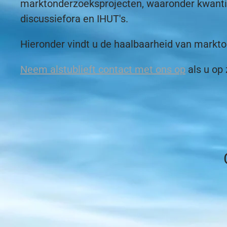
marktonderzoeksprojecten, waaronder kwantitat
discussiefora en IHUT's.
Hieronder vindt u de haalbaarheid van mark
Neem alstublieft contact met ons op
als u op