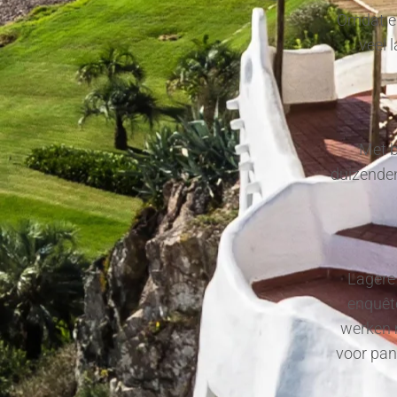
Omdat en
veel 
Met b
duizenden
Lagere 
enquête
werken 
voor pan