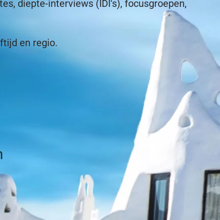
s, diepte-interviews (IDI's), focusgroepen,
ftijd en regio.
n