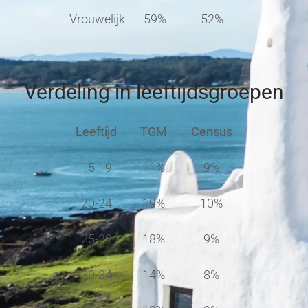
Vrouwelijk
59%
52%
Verdeling in leeftijdsgroepen
Leeftijd
TGM
Census
15-19
11%
9%
20-24
19%
10%
25-29
18%
9%
30-34
14%
8%