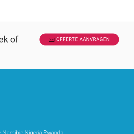
ek of
OFFERTE AANVRAGEN
e
Namibië
Nigeria
Rwanda