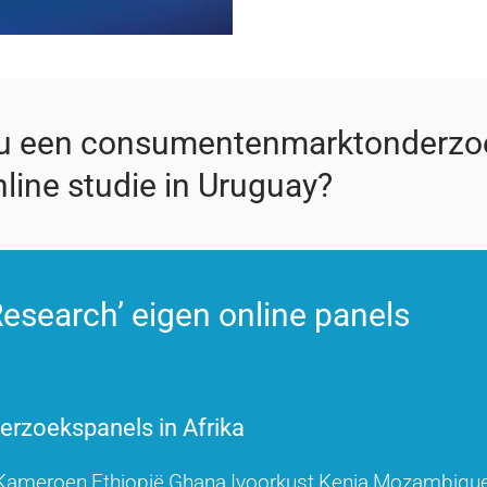
 u een consumentenmarktonderzo
line studie in Uruguay?
esearch’ eigen online panels
rzoekspanels in Afrika
Kameroen
Ethiopië
Ghana
Ivoorkust
Kenia
Mozambiqu