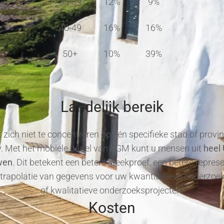
35-39
12%
9%
40-49
16%
16%
50+
10%
39%
Landelijk bereik
 zich niet te concentreren op één specifieke stad of provi
. Met het mobiele panel van TGM kunt u mensen uit
heel
wen
. Dit betekent een betere steekproef, een betere repres
xtrapolatie van gegevens voor uw kwantitatieve onderzoe
of kwalitatieve onderzoeksprojecten.
Kosten