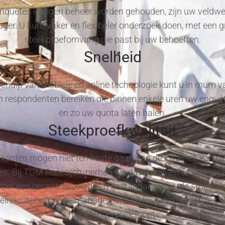
quêtes in eigen beheer worden gehouden, zijn uw veldw
lager. U kunt vaker en flexibeler onderzoek doen, met een g
steekproefomvang die past bij uw behoeften.
Snelheid
ehulp van mobiele en online technologie kunt u in mum va
 respondenten bereiken die binnen enkele uren uw enquêt
en zo uw quota laten halen.
Steekproefkwaliteit
kosten mogen niet ten koste gaan van de kwaliteit van u
s. Bij TGM Research, nemen we datakwaliteit uiterst seri
met één gecentraliseerde en gestandaardiseerde strikte p
elrekrutering, panelmanagement, en kwaliteitscontroles z
marktonderzoek loopt.