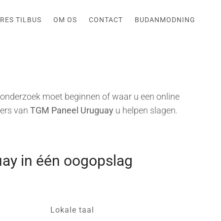
RES TILBUS
OM OS
CONTACT
BUDANMODNING
tonderzoek moet beginnen of waar u een online
fers van
TGM Paneel Uruguay
u helpen slagen.
ay in één oogopslag
Lokale taal