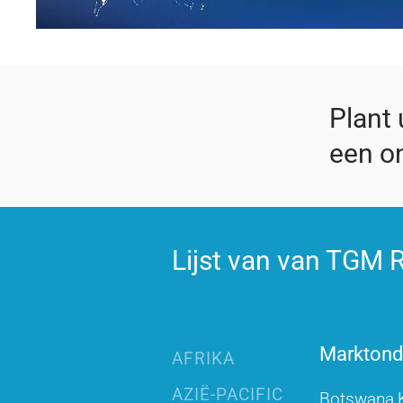
Plant
een on
Lijst van van TGM R
Marktonde
AFRIKA
AZIË-PACIFIC
Botswana