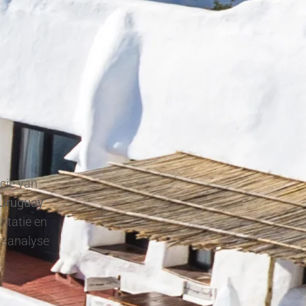
ncie van
 Uruguay
entatie en
ksanalyse