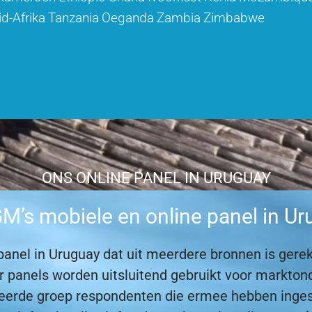
id-Afrika
Tanzania
Oeganda
Zambia
Zimbabwe
ONS ONLINE PANEL IN URUGUAY
’s mobiele en online panel in U
anel in Uruguay dat uit meerdere bronnen is gerek
tner panels worden uitsluitend gebruikt voor markt
teerde groep respondenten die ermee hebben inge