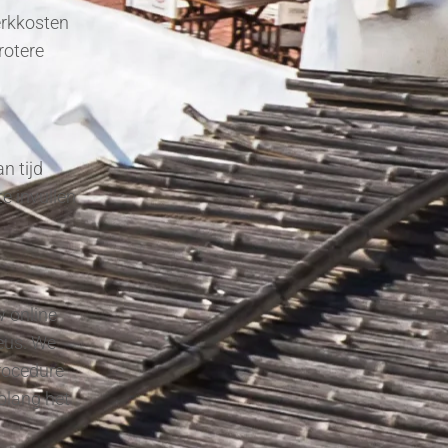
erkkosten
rotere
n tijd
e invullen
w online
eus. We
rocedure
olang het