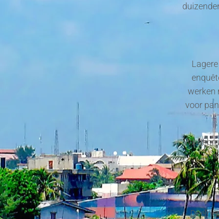
duizenden
Lagere 
enquête
werken 
voor pan
Wij gebru
om 
Deelnem