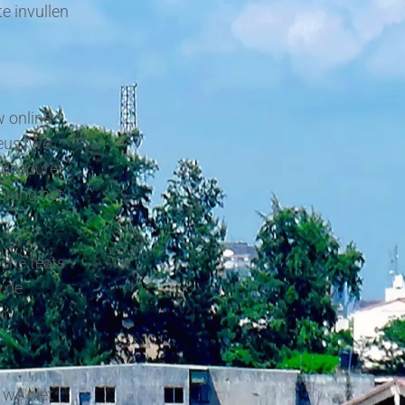
e invullen
w online
eus. We
rocedure
olang het
sche tests
n de
 we niet