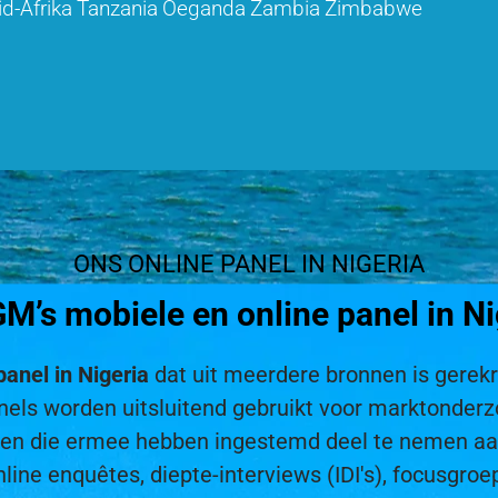
id-Afrika
Tanzania
Oeganda
Zambia
Zimbabwe
ONS ONLINE PANEL IN NIGERIA
’s mobiele en online panel in N
panel in Nigeria
dat uit meerdere bronnen is gerekr
 panels worden uitsluitend gebruikt voor marktond
nten die ermee hebben ingestemd deel te nemen a
nline enquêtes, diepte-interviews (IDI's), focusgroe