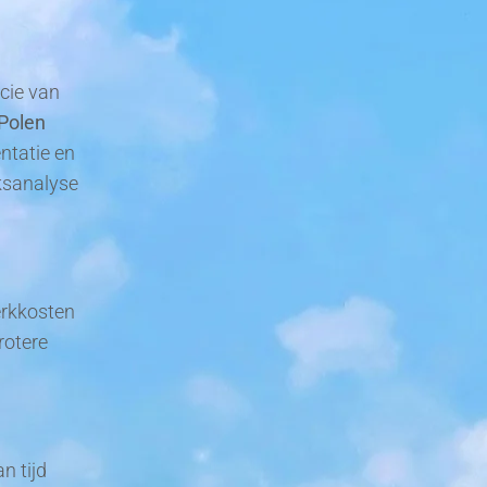
ncie van
 Polen
entatie en
ksanalyse
erkkosten
rotere
n tijd