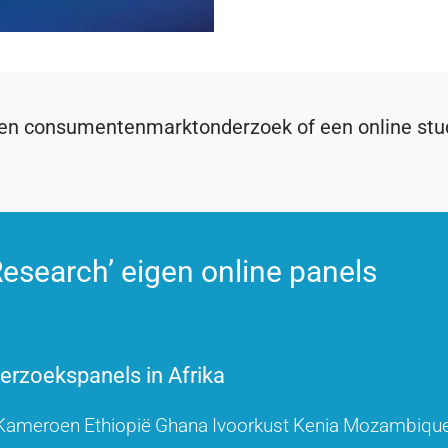
een consumentenmarktonderzoek of een online stud
esearch’ eigen online panels
rzoekspanels in Afrika
Kameroen
Ethiopië
Ghana
Ivoorkust
Kenia
Mozambiqu