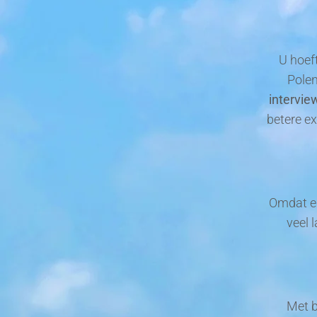
U hoeft
Polen
intervie
betere e
Omdat en
veel 
Met b