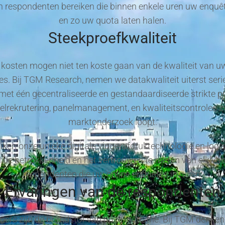
 respondenten bereiken die binnen enkele uren uw enquêt
en zo uw quota laten halen.
Steekproefkwaliteit
kosten mogen niet ten koste gaan van de kwaliteit van u
s. Bij TGM Research, nemen we datakwaliteit uiterst seri
met één gecentraliseerde en gestandaardiseerde strikte p
elrekrutering, panelmanagement, en kwaliteitscontroles z
marktonderzoek loopt.
iken onze unieke digitale vingerafdruktechnologie en logi
de betrokkenheid en het vertrouwen te meten van elk va
respondenten die uw online enquêtes invullen.
Ervaringen van de respondenten
ers zijn de brandstof van onze industrie. Bij TGM denken