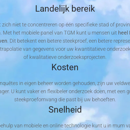
Landelijk bereik
 zich niet te concentreren op één specifieke stad of provi
. Met het mobiele panel van TGM kunt u mensen uit
heel
wen
. Dit betekent een betere steekproef, een betere repres
xtrapolatie van gegevens voor uw kwantitatieve onderzoe
of kwalitatieve onderzoeksprojecten.
Kosten
quêtes in eigen beheer worden gehouden, zijn uw veldw
lager. U kunt vaker en flexibeler onderzoek doen, met een g
steekproefomvang die past bij uw behoeften.
Snelheid
ehulp van mobiele en online technologie kunt u in mum va