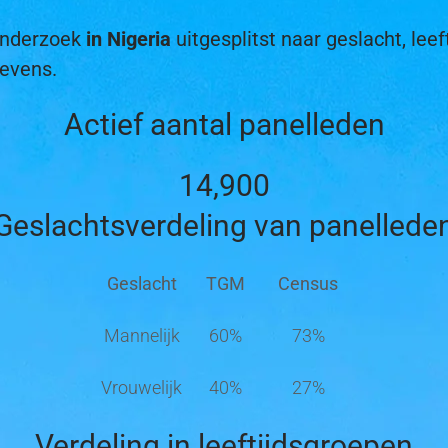
tonderzoek
in Nigeria
uitgesplitst naar geslacht, leef
gevens.
Actief aantal panelleden
14,900
Geslachtsverdeling van panellede
Geslacht
TGM
Census
Mannelijk
60%
73%
Vrouwelijk
40%
27%
Verdeling in leeftijdsgroepen