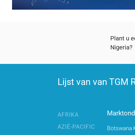
Plant u 
Nigeria?
Lijst van van TGM R
Marktonde
AFRIKA
AZIË-PACIFIC
Botswana