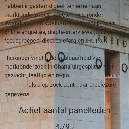
hebben ingestemd deel te nemen aan
marktonderzoeksprojecten, waaronder
kwantitatief en kwalitatief onderzoek, zoals
online enquêtes, diepte-interviews (IDI's),
focusgroepen, discussiefora en IHUT's.
Hieronder vindt u de haalbaarheid van
marktonderzoek
in Ghana
uitgesplitst naar
geslacht, leeftijd en regio.
Neem alstublieft contact
als u op zoek bent naar preciezere
met ons op
gegevens.
Actief aantal panelleden
4,795