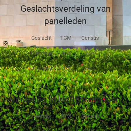
Geslachtsverdeling van
panelleden
Geslacht
TGM
Census
Mannelijk
80%
50%
Vrouwelijk
20%
50%
Verdeling in leeftijdsgroepen
Leeftijd
TGM
Census