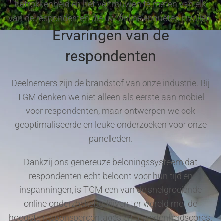
betrokkenheid en het vertrouwen te meten van elk
van de respondenten die uw online enquêtes invullen.
Ervaringen van de
respondenten
Deelnemers zijn de brandstof van onze industrie. Bij
TGM denken we niet alleen als eerste aan mobiel
voor respondenten, maar ontwerpen we ook
geoptimaliseerde en leuke onderzoeken voor onze
panelleden.
Dankzij ons genereuze beloningssysteem dat
respondenten echt beloont voor hun tijd en
inspanningen, is TGM een van de snelgroeiende
online onderzoeksbedrijven ter wereld met de
hoogste responspercentages en tevredenheidscores.