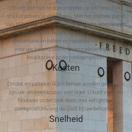
U hoeft zich niet te concentreren op één specifieke
stad of provincie van Ghana. Met het mobiele panel
van TGM kunt u mensen uit
heel Ghana interviewen
.
Dit betekent een betere steekproef, een betere
representatie en betere extrapolatie van gegevens
voor uw kwantitatieve onderzoeksanalyse of
kwalitatieve onderzoeksprojecten.
Kosten
Omdat enquêtes in eigen beheer worden gehouden,
zijn uw veldwerkkosten veel lager. U kunt vaker en
flexibeler onderzoek doen, met een grotere
steekproefomvang die past bij uw behoeften.
Snelheid