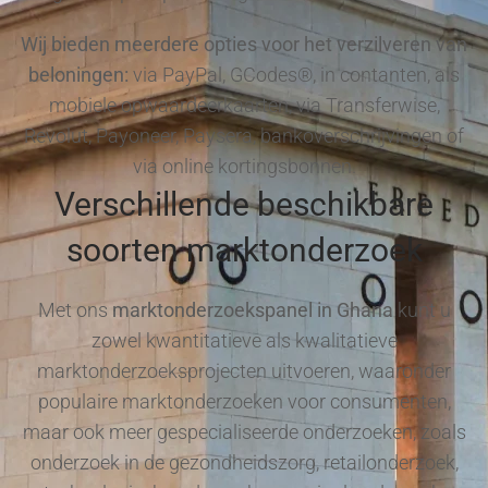
Wij bieden meerdere opties voor het verzilveren van
beloningen:
via PayPal, GCodes®, in contanten, als
mobiele opwaardeerkaarten, via Transferwise,
Revolut, Payoneer, Paysera, bankoverschrijvingen of
via online kortingsbonnen.
Verschillende beschikbare
soorten marktonderzoek
Met ons
marktonderzoekspanel in Ghana
kunt u
zowel kwantitatieve als kwalitatieve
marktonderzoeksprojecten uitvoeren, waaronder
populaire marktonderzoeken voor consumenten,
maar ook meer gespecialiseerde onderzoeken, zoals
onderzoek in de gezondheidszorg, retailonderzoek,