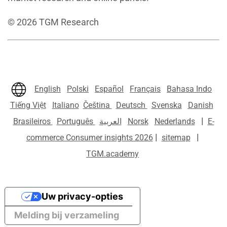
©
2026
TGM Research
English
Polski
Español
Français
Bahasa Indo
Tiếng Việt
Italiano
Čeština
Deutsch
Svenska
Danish
|
Brasileiros
Português
العربية
Norsk
Nederlands
E-
|
|
commerce Consumer insights 2026
sitemap
TGM.academy
Uw privacy-opties
Melding bij verzameling