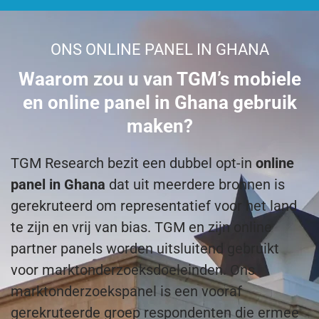
ONS ONLINE PANEL IN GHANA
Waarom zou u van TGM’s mobiele
en online panel in Ghana gebruik
maken?
TGM Research bezit een dubbel opt-in
online
panel in Ghana
dat uit meerdere bronnen is
gerekruteerd om representatief voor het land
te zijn en vrij van bias. TGM en zijn online
partner panels worden uitsluitend gebruikt
voor marktonderzoeksdoeleinden. Ons
marktonderzoekspanel is een vooraf
gerekruteerde groep respondenten die ermee