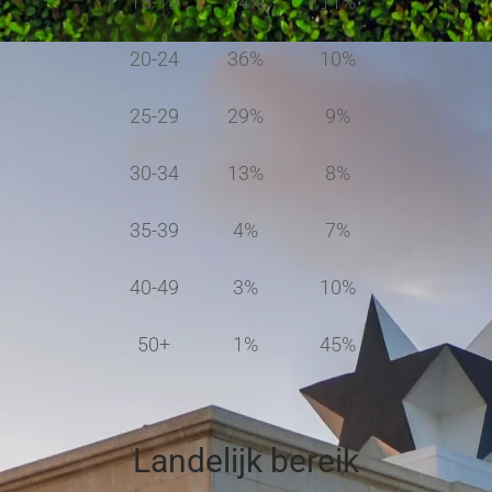
15-19
14%
11%
20-24
36%
10%
25-29
29%
9%
30-34
13%
8%
35-39
4%
7%
40-49
3%
10%
50+
1%
45%
Landelijk bereik