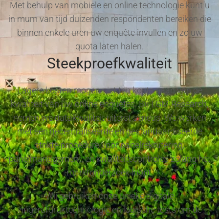
Met behulp van mobiele en online technologie kunt u
in mum van tijd duizenden respondenten bereiken die
binnen enkele uren uw enquête invullen en zo uw
quota laten halen.
Steekproefkwaliteit
Lagere kosten mogen niet ten koste gaan van de
kwaliteit van uw online enquêtes. Bij TGM Research,
nemen we datakwaliteit uiterst serieus. We werken
met één gecentraliseerde en gestandaardiseerde
strikte procedure voor panelrekrutering,
panelmanagement, en kwaliteitscontroles zolang het
marktonderzoek loopt.
Wij gebruiken onze unieke digitale
vingerafdruktechnologie en logische tests om de