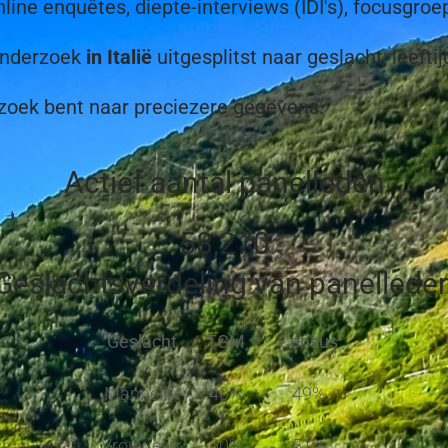
nline enquêtes, diepte-interviews (IDI's), focusgroe
tonderzoek
in Italië
uitgesplitst naar geslacht, leeftij
 zoek bent naar preciezere gegevens.
Actief aantal panelleden
58,270
Geslachtsverdeling van panellede
Geslacht
TGM
Census
Mannelijk
40%
49%
Vrouwelijk
60%
51%