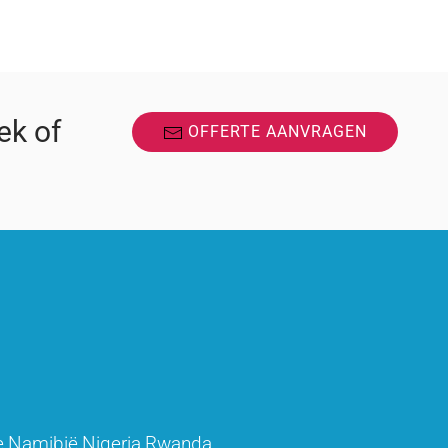
ek of
OFFERTE AANVRAGEN
e
Namibië
Nigeria
Rwanda