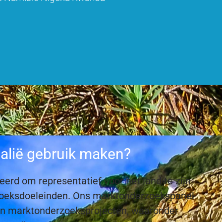
talië gebruik maken?
erd om representatief voor het land te zijn
erzoeksdoeleinden. Ons marktonderzoekspanel
an marktonderzoeksprojecten, waaronder