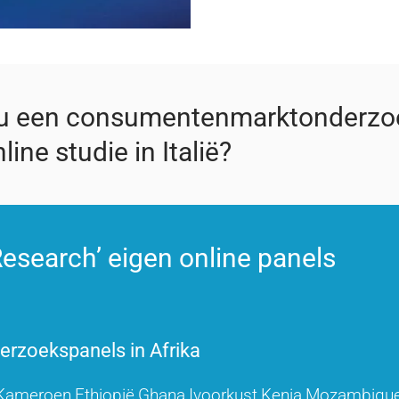
 u een consumentenmarktonderzo
line studie in Italië?
esearch’ eigen online panels
rzoekspanels in Afrika
Kameroen
Ethiopië
Ghana
Ivoorkust
Kenia
Mozambiqu