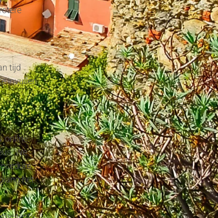
rotere
n tijd
e invullen
w online
eus. We
rocedure
olang het
sche tests