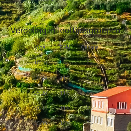
Verdeling in leeftijdsgroepen
Age
TGM
Census
15-19
6%
5%
20-24
11%
6%
25-29
11%
6%
30-34
11%
6%
35-39
12%
7%