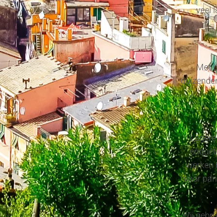
veel 
Met b
duizenden
Lagere 
enquête
werken 
voor pan
Wij gebru