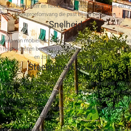
lager. U kunt vaker en flexibeler onderzoek doen, met een g
steekproefomvang die past bij uw behoeften.
Snelheid
ehulp van mobiele en online technologie kunt u in mum va
 respondenten bereiken die binnen enkele uren uw enquêt
en zo uw quota laten halen.
Steekproefkwaliteit
kosten mogen niet ten koste gaan van de kwaliteit van u
s. Bij TGM Research, nemen we datakwaliteit uiterst seri
met één gecentraliseerde en gestandaardiseerde strikte p
elrekrutering, panelmanagement, en kwaliteitscontroles z
marktonderzoek loopt.
iken onze unieke digitale vingerafdruktechnologie en logi