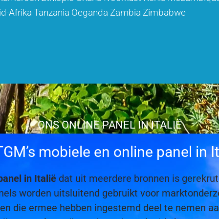
id-Afrika
Tanzania
Oeganda
Zambia
Zimbabwe
ONS ONLINE PANEL IN ITALIË
M’s mobiele en online panel in I
panel in Italië
dat uit meerdere bronnen is gerekrute
 panels worden uitsluitend gebruikt voor marktond
nten die ermee hebben ingestemd deel te nemen a