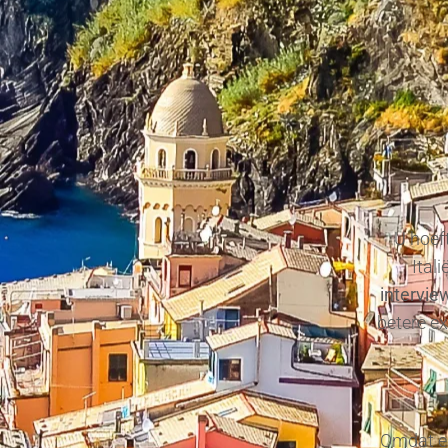
U hoeft
Ital
intervie
betere e
Omdat en