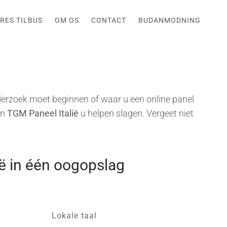
RES TILBUS
OM OS
CONTACT
BUDANMODNING
erzoek moet beginnen of waar u een online panel
an
TGM Paneel Italië
u helpen slagen. Vergeet niet
ië in één oogopslag
Lokale taal