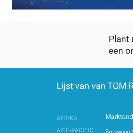
Plant
een on
Lijst van van TGM R
Marktonde
AFRIKA
AZIË-PACIFIC
Botswana