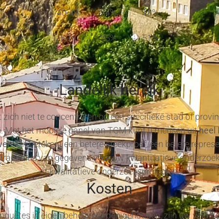
40-49
24%
18%
50+
25%
51%
Landelijk bereik
 zich niet te concentreren op één specifieke stad of provi
ië. Met het mobiele panel van TGM kunt u mensen uit
heel 
wen
. Dit betekent een betere steekproef, een betere repres
xtrapolatie van gegevens voor uw kwantitatieve onderzoe
of kwalitatieve onderzoeksprojecten.
Kosten
quêtes in eigen beheer worden gehouden, zijn uw veldw