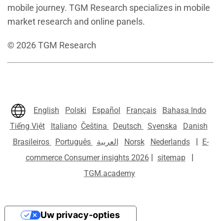
mobile journey. TGM Research specializes in mobile
market research and online panels.
©
2026
TGM Research
English
Polski
Español
Français
Bahasa Indo
Tiếng Việt
Italiano
Čeština
Deutsch
Svenska
Danish
|
Brasileiros
Português
العربية
Norsk
Nederlands
E-
|
|
commerce Consumer insights 2026
sitemap
TGM.academy
Uw privacy-opties