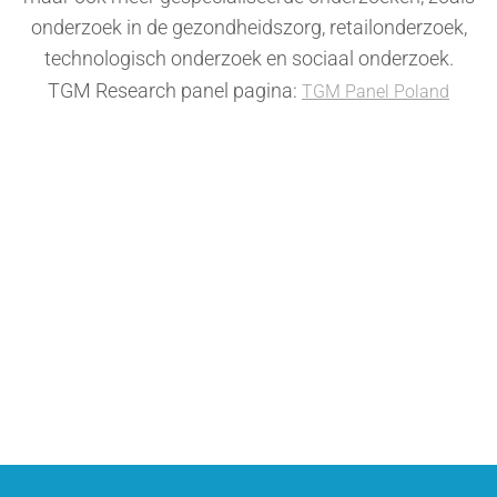
onderzoek in de gezondheidszorg, retailonderzoek,
technologisch onderzoek en sociaal onderzoek.
TGM Research panel pagina:
TGM Panel Poland
Wilt u zakelijk informatie aanvragen?
Neem contact op
Wilt u deelnemen aan enquêtes?
Word lid van het panel en neem deel aan online enquêtes