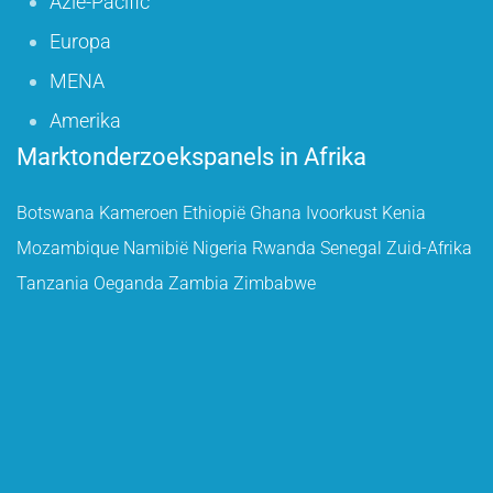
Azië-Pacific
Europa
MENA
Amerika
Marktonderzoekspanels in Afrika
Botswana
Kameroen
Ethiopië
Ghana
Ivoorkust
Kenia
Mozambique
Namibië
Nigeria
Rwanda
Senegal
Zuid-Afrika
Tanzania
Oeganda
Zambia
Zimbabwe