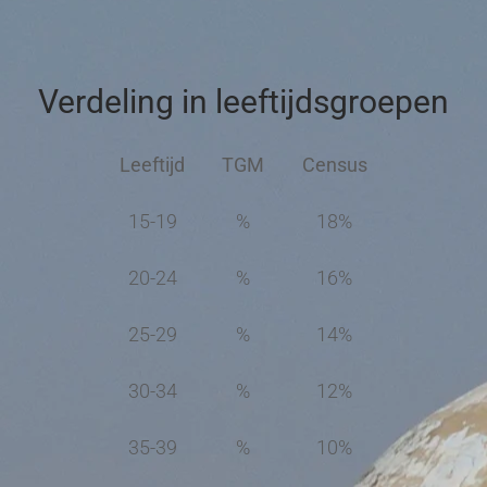
Verdeling in leeftijdsgroepen
Leeftijd
TGM
Census
15-19
%
18%
20-24
%
16%
25-29
%
14%
30-34
%
12%
35-39
%
10%