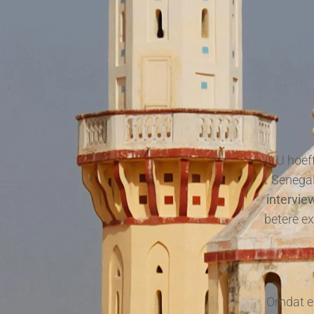
U hoeft
Senegal
intervie
betere e
Omdat en