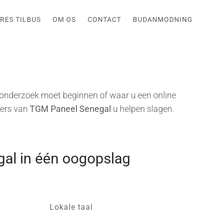
RES TILBUS
OM OS
CONTACT
BUDANMODNING
onderzoek moet beginnen of waar u een online
fers van
TGM Paneel Senegal
u helpen slagen.
al in één oogopslag
Lokale taal