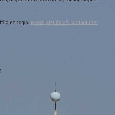
ftijd en regio.
Neem alstublieft contact met
n