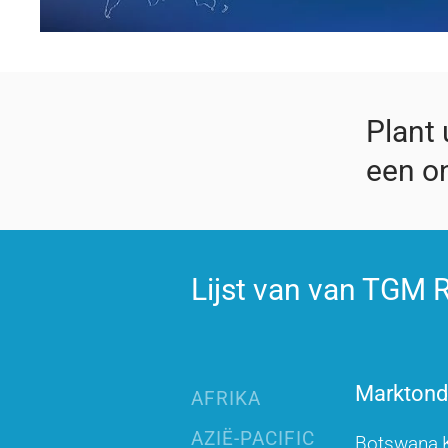
Plant
een on
Lijst van van TGM R
Marktonde
AFRIKA
AZIË-PACIFIC
Botswana