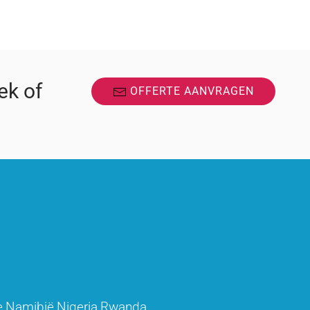
ek of
OFFERTE AANVRAGEN
e
Namibië
Nigeria
Rwanda