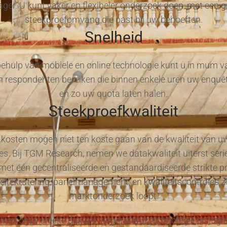
lager. U kunt vaker en flexibeler onderzoek doen, met een g
steekproefomvang die past bij uw behoeften.
Snelheid
ehulp van mobiele en online technologie kunt u in mum va
 respondenten bereiken die binnen enkele uren uw enquêt
en zo uw quota laten halen.
Steekproefkwaliteit
kosten mogen niet ten koste gaan van de kwaliteit van u
s. Bij TGM Research, nemen we datakwaliteit uiterst seri
met één gecentraliseerde en gestandaardiseerde strikte p
elrekrutering, panelmanagement, en kwaliteitscontroles z
marktonderzoek loopt.
iken onze unieke digitale vingerafdruktechnologie en logi