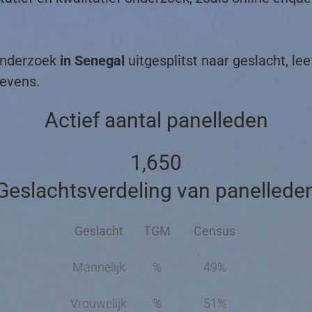
tonderzoek
in Senegal
uitgesplitst naar geslacht, lee
gevens.
Actief aantal panelleden
1,650
Geslachtsverdeling van panellede
Geslacht
TGM
Census
Mannelijk
%
49%
Vrouwelijk
%
51%