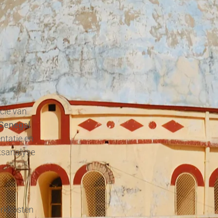
ncie van
 Senegal
entatie en
ksanalyse
erkkosten