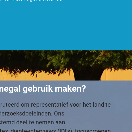
enegal gebruik maken?
ruteerd om representatief voor het land te
onderzoeksdoeleinden. Ons
stemd deel te nemen aan
s, diepte-interviews (IDI's), focusgroepen,