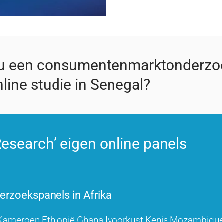
 u een consumentenmarktonderzo
line studie in Senegal?
esearch’ eigen online panels
rzoekspanels in Afrika
Kameroen
Ethiopië
Ghana
Ivoorkust
Kenia
Mozambiqu