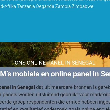
id-Afrika
Tanzania
Oeganda
Zambia
Zimbabwe
ONS ONLINE PANEL IN SENEGAL
’s mobiele en online panel in S
panel in Senegal
dat uit meerdere bronnen is gerek
tner panels worden uitsluitend gebruikt voor markt
teerde groep respondenten die ermee hebben inge
ief en kwalitatief onderzoek, zoals online enquête