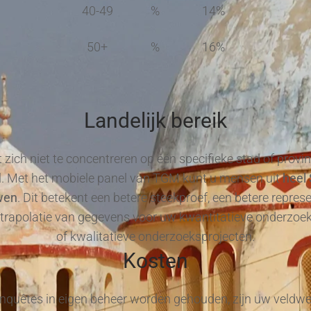
40-49
%
14%
50+
%
16%
Landelijk bereik
 zich niet te concentreren op één specifieke stad of provi
. Met het mobiele panel van TGM kunt u mensen uit
heel
wen
. Dit betekent een betere steekproef, een betere repres
xtrapolatie van gegevens voor uw kwantitatieve onderzoe
of kwalitatieve onderzoeksprojecten.
Kosten
quêtes in eigen beheer worden gehouden, zijn uw veldw