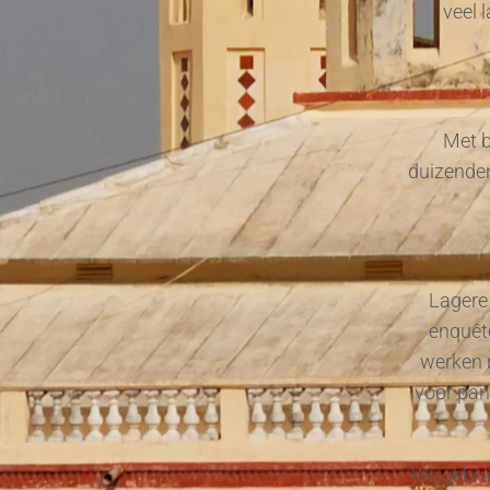
veel 
Met b
duizenden
Lagere 
enquête
werken 
voor pan
Wij gebru