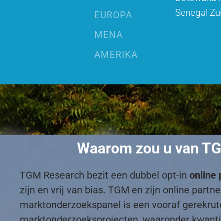
Senegal
Zu
EUROPA
MENA
AMERIKA
Waarom zou u van TGM
TGM Research bezit een dubbel opt-in
online 
zijn en vrij van bias. TGM en zijn online par
marktonderzoekspanel is een vooraf gerekru
marktonderzoeksprojecten, waaronder kwantitat