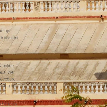
rotere
n tijd
e invullen
w online
eus. We
rocedure
olang het
sche tests