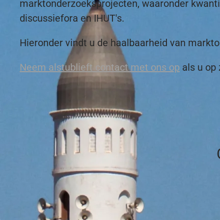
marktonderzoeksprojecten, waaronder kwantitat
discussiefora en IHUT's.
Hieronder vindt u de haalbaarheid van mark
Neem alstublieft contact met ons op
als u op