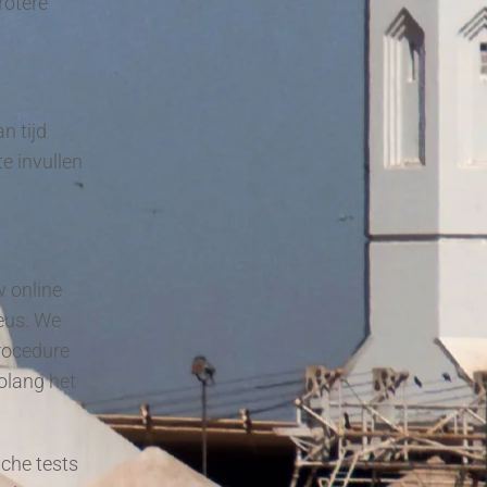
rotere
n tijd
e invullen
w online
eus. We
rocedure
olang het
sche tests