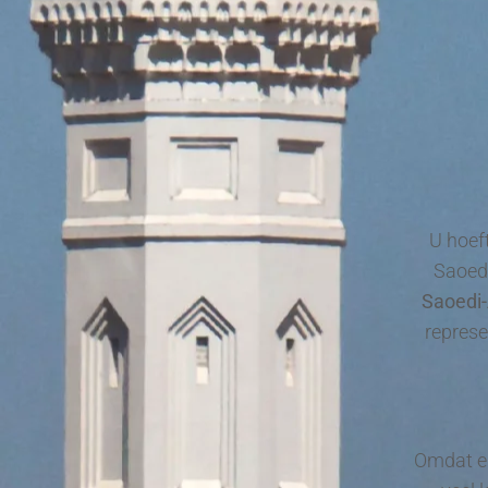
U hoeft
Saoedi
Saoedi-
represe
Omdat en