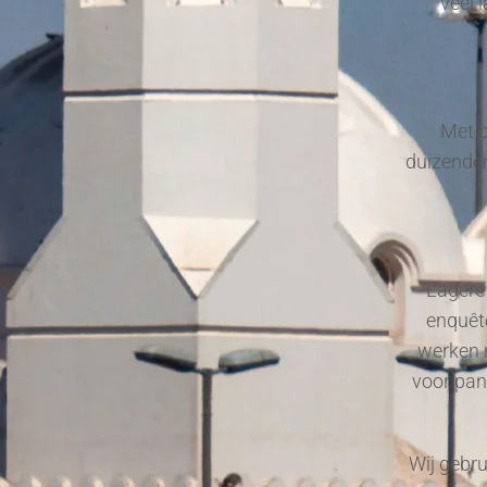
veel 
Met b
duizenden
Lagere 
enquête
werken 
voor pan
Wij gebru