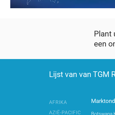
Plant
een on
Lijst van van TGM R
Marktonde
AFRIKA
AZIË-PACIFIC
Botswana