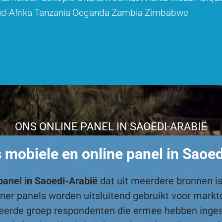
id-Afrika
Tanzania
Oeganda
Zambia
Zimbabwe
ONS ONLINE PANEL IN SAOEDI-ARABIË
mobiele en online panel in Saoe
panel in Saoedi-Arabië
dat uit meerdere bronnen is
partner panels worden uitsluitend gebruikt voor ma
teerde groep respondenten die ermee hebben inge