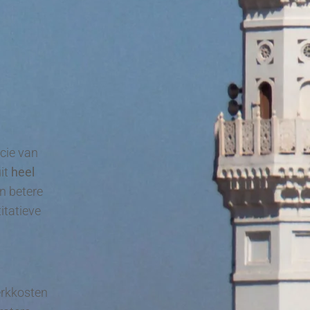
ncie van
it
heel
en betere
itatieve
erkkosten