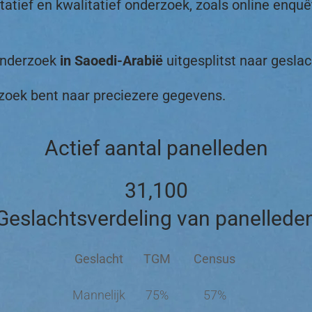
ief en kwalitatief onderzoek, zoals online enquête
tonderzoek
in Saoedi-Arabië
uitgesplitst naar geslach
 zoek bent naar preciezere gegevens.
Actief aantal panelleden
31,100
Geslachtsverdeling van panellede
Geslacht
TGM
Census
Mannelijk
75%
57%