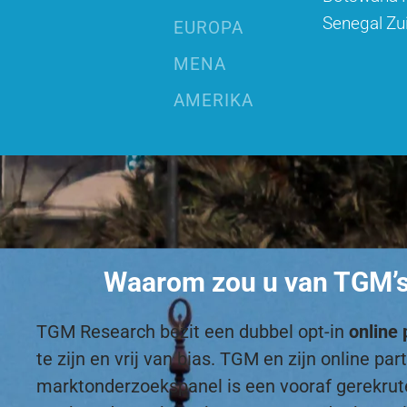
Senegal
Zu
EUROPA
MENA
AMERIKA
Waarom zou u van TGM’s 
TGM Research bezit een dubbel opt-in
online 
te zijn en vrij van bias. TGM en zijn online 
marktonderzoekspanel is een vooraf gerekru