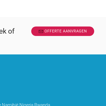
ek of
OFFERTE AANVRAGEN
e
Namibië
Nigeria
Rwanda