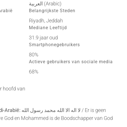
العربية (Arabic)
Arabië
Belangrijkste Steden
Riyadh, Jeddah
Mediane Leeftijd
31.9 jaar oud
Smartphonegebruikers
80%
Actieve gebruikers van sociale media
68%
er hoofd van
di-Arabië:
لا اله الا الله محمد رسول الله / Er is geen
re God en Mohammed is de Boodschapper van God