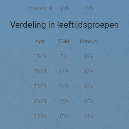
Vrouwelijk
25%
43%
Verdeling in leeftijdsgroepen
Age
TGM
Census
15-19
5%
13%
20-24
12%
12%
25-29
24%
13%
30-34
25%
15%
35-39
15%
14%