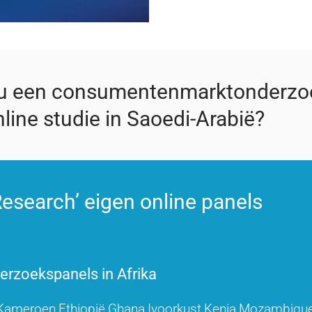
 u een consumentenmarktonderzo
line studie in Saoedi-Arabië?
esearch’ eigen online panels
rzoekspanels in Afrika
Kameroen
Ethiopië
Ghana
Ivoorkust
Kenia
Mozambiqu