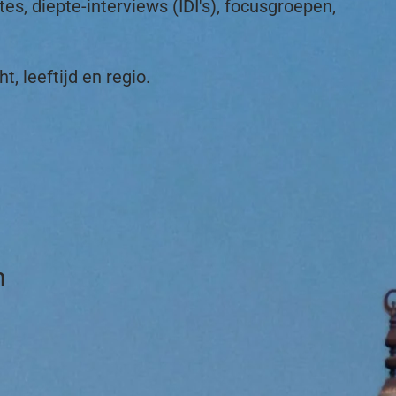
s, diepte-interviews (IDI's), focusgroepen,
t, leeftijd en regio.
n