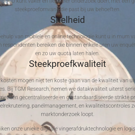
lager. U kunt vaker en flexibeler onderzoek doen, met een g
steekproefomvang die past bij uw behoeften.
Snelheid
ehulp van mobiele en online technologie kunt u in mum va
 respondenten bereiken die binnen enkele uren uw enquêt
en zo uw quota laten halen.
Steekproefkwaliteit
kosten mogen niet ten koste gaan van de kwaliteit van u
s. Bij TGM Research, nemen we datakwaliteit uiterst seri
met één gecentraliseerde en gestandaardiseerde strikte p
elrekrutering, panelmanagement, en kwaliteitscontroles z
marktonderzoek loopt.
iken onze unieke digitale vingerafdruktechnologie en logi