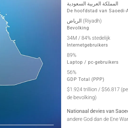
المملكة العربية السعودية
De hoofdstad van Saoedi-
الرياض (Riyadh)
Bevolking
34M / 84% stedelijk
Internetgebruikers
89%
Laptop / pc-gebruikers
56%
GDP Total (PPP)
$1.924 trillion / $56.817 (p
de bevolking)
Nationaal devies van Saoe
andere God dan de Ene Wa