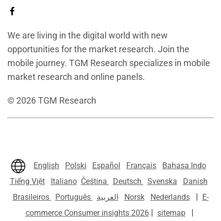
We are living in the digital world with new
opportunities for the market research. Join the
mobile journey. TGM Research specializes in mobile
market research and online panels.
©
2026
TGM Research
English
Polski
Español
Français
Bahasa Indo
Tiếng Việt
Italiano
Čeština
Deutsch
Svenska
Danish
|
Brasileiros
Português
العربية
Norsk
Nederlands
E-
|
|
commerce Consumer insights 2026
sitemap