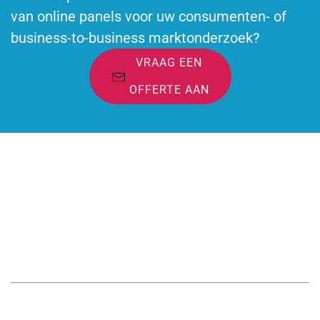
van online panels voor uw consumenten- of
business-to-business marktonderzoek?
VRAAG EEN
OFFERTE AAN