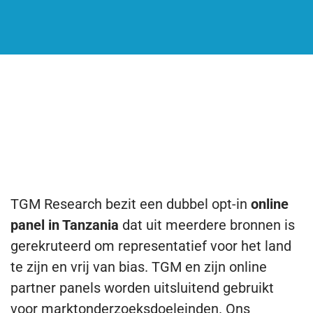
ONS ONLINE PANEL IN TANZANIA
Waarom zou u van TGM’s mobiele
en online panel in Tanzania gebruik
maken?
TGM Research bezit een dubbel opt-in
online
panel in Tanzania
dat uit meerdere bronnen is
gerekruteerd om representatief voor het land
te zijn en vrij van bias. TGM en zijn online
partner panels worden uitsluitend gebruikt
voor marktonderzoeksdoeleinden. Ons