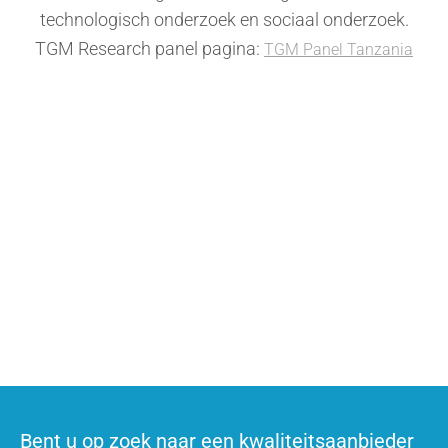
technologisch onderzoek en sociaal onderzoek.
TGM Research panel pagina:
TGM Panel Tanzania
Wilt u zakelijk informatie aanvragen?
Neem contact op
Wilt u deelnemen aan enquêtes?
Word lid van het panel en neem deel aan online enquêtes
Bent u op zoek naar een kwaliteitsaanbieder