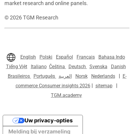
market research and online panels.
©
2026
TGM Research
English
Polski
Español
Français
Bahasa Indo
Tiếng Việt
Italiano
Čeština
Deutsch
Svenska
Danish
|
Brasileiros
Português
العربية
Norsk
Nederlands
E-
|
|
commerce Consumer insights 2026
sitemap
TGM.academy
Uw privacy-opties
Melding bij verzameling