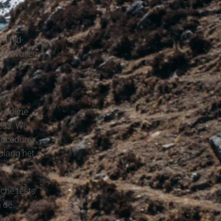
n tijd
e invullen
w online
eus. We
rocedure
olang het
sche tests
n de