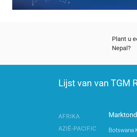
Plant u 
Nepal?
Lijst van van TGM R
Marktonde
AFRIKA
AZIË-PACIFIC
Botswana