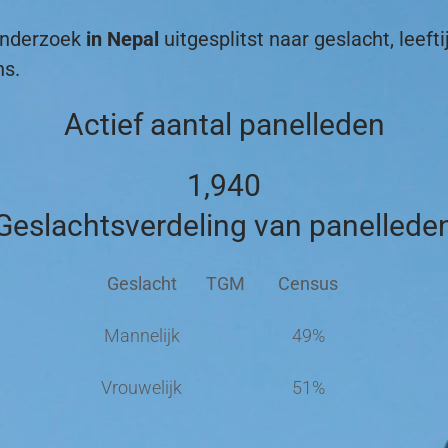
tonderzoek
in Nepal
uitgesplitst naar geslacht, leefti
ns.
Actief aantal panelleden
1,940
Geslachtsverdeling van panellede
Geslacht
TGM
Census
Mannelijk
49%
Vrouwelijk
51%