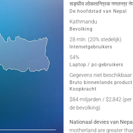
सङ्घीय लोकतान्त्रिक गणतन्त्र ने
De hoofdstad van Nepal
Kathmandu
Bevolking
28 mln. (20% stedelijk)
Internetgebruikers
54%
Laptop / pc-gebruikers
Gegevens niet beschikbaar
Bruto binnenlands product
Koopkracht
$84 miljarden / $2,842 (per
de bevolking)
Nationaal devies van Nepal
motherland are greater th