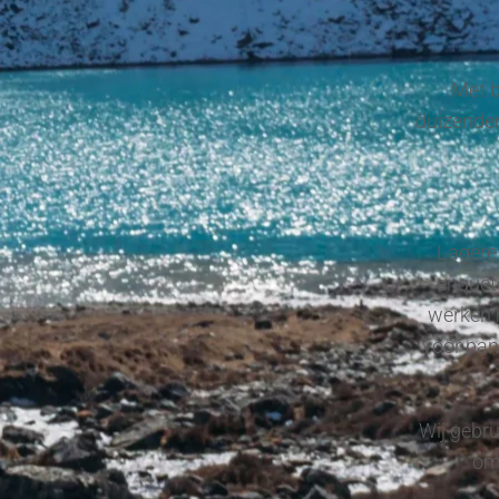
Met b
duizenden
Lagere 
enquête
werken 
voor pan
Wij gebru
om 