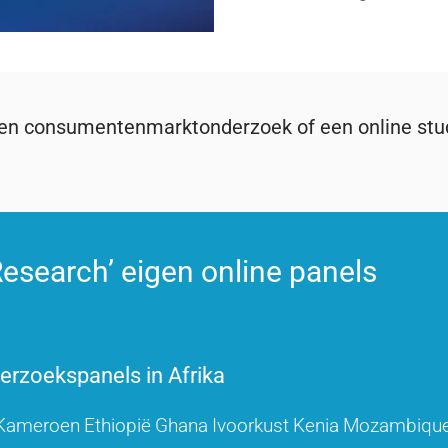
een consumentenmarktonderzoek of een online stud
esearch’ eigen online panels
rzoekspanels in Afrika
Kameroen
Ethiopië
Ghana
Ivoorkust
Kenia
Mozambiqu