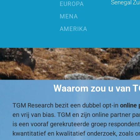
Senegal
Zu
EUROPA
MENA
AMERIKA
Waarom zou u van TG
TGM Research bezit een dubbel opt-in
online 
en vrij van bias. TGM en zijn online partner
is een vooraf gerekruteerde groep responde
kwantitatief en kwalitatief onderzoek, zoals o