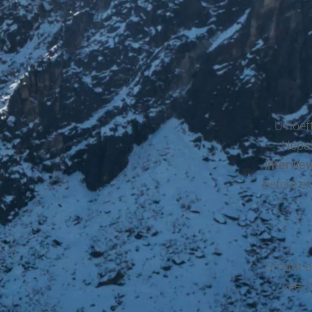
U hoeft
Nepal
intervie
betere e
Omdat en
veel 