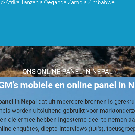
id-Afrika
Tanzania
Oeganda
Zambia
Zimbabwe
ONS ONLINE PANEL IN NEPAL
M’s mobiele en online panel in 
panel in Nepal
dat uit meerdere bronnen is gerekrut
 panels worden uitsluitend gebruikt voor marktond
nten die ermee hebben ingestemd deel te nemen a
nline enquêtes, diepte-interviews (IDI's), focusgroe