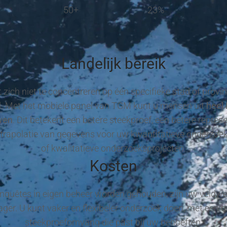
50+
23%
Landelijk bereik
 zich niet te concentreren op één specifieke stad of provi
. Met het mobiele panel van TGM kunt u mensen uit
heel
wen
. Dit betekent een betere steekproef, een betere repres
xtrapolatie van gegevens voor uw kwantitatieve onderzoe
of kwalitatieve onderzoeksprojecten.
Kosten
quêtes in eigen beheer worden gehouden, zijn uw veldw
lager. U kunt vaker en flexibeler onderzoek doen, met een g
steekproefomvang die past bij uw behoeften.