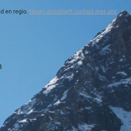
jd en regio.
Neem alstublieft contact met ons
n