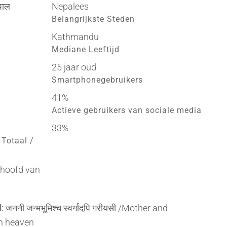
पाल
Nepalees
Belangrijkste Steden
Kathmandu
Mediane Leeftijd
25 jaar oud
Smartphonegebruikers
41%
Actieve gebruikers van sociale media
33%
 Totaal /
 hoofd van
:
जननी जन्मभूमिश्च स्वर्गादपि गरीयसी /Mother and
an heaven