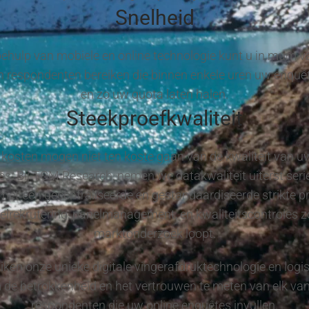
Snelheid
ehulp van mobiele en online technologie kunt u in mum va
 respondenten bereiken die binnen enkele uren uw enquêt
en zo uw quota laten halen.
Steekproefkwaliteit
kosten mogen niet ten koste gaan van de kwaliteit van u
s. Bij TGM Research, nemen we datakwaliteit uiterst seri
met één gecentraliseerde en gestandaardiseerde strikte p
elrekrutering, panelmanagement, en kwaliteitscontroles z
marktonderzoek loopt.
iken onze unieke digitale vingerafdruktechnologie en logi
de betrokkenheid en het vertrouwen te meten van elk va
respondenten die uw online enquêtes invullen.