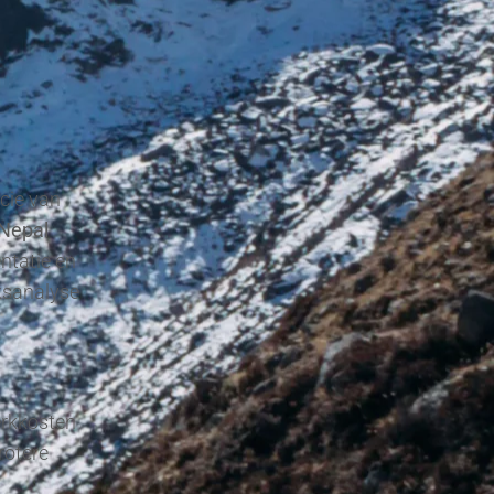
ncie van
 Nepal
entatie en
ksanalyse
erkkosten
rotere