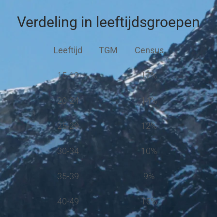
Verdeling in leeftijdsgroepen
Leeftijd
TGM
Census
15-19
17%
20-24
14%
25-29
12%
30-34
10%
35-39
9%
40-49
15%