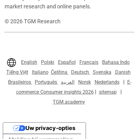
market research and online panels.
©
2026
TGM Research
English
Polski
Español
Français
Bahasa Indo
Tiếng Việt
Italiano
Čeština
Deutsch
Svenska
Danish
|
Brasileiros
Português
العربية
Norsk
Nederlands
E-
|
|
commerce Consumer insights 2026
sitemap
TGM.academy
Uw privacy-opties