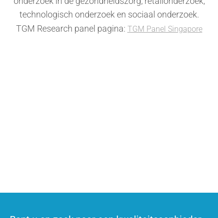
onderzoek in de gezondheidszorg, retailonderzoek,
technologisch onderzoek en sociaal onderzoek.
TGM Research panel pagina:
TGM Panel Singapore
Wilt u zakelijk informatie aanvragen?
Neem contact op
Wilt u deelnemen aan enquêtes?
Word lid van het panel en neem deel aan online enquêtes