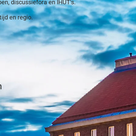
pen, discussiefora en IHUT's.
ijd en regio.
n