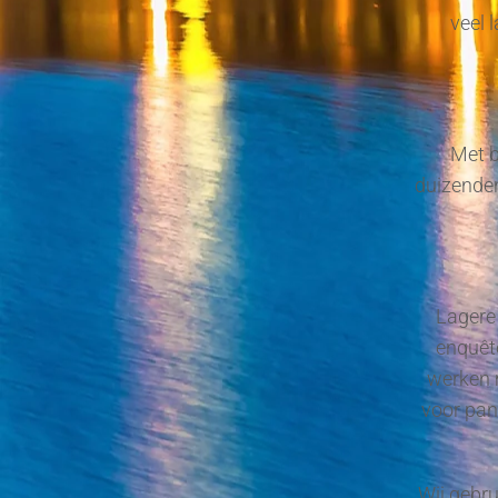
veel 
Met b
duizenden
Lagere 
enquête
werken 
voor pan
Wij gebru