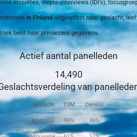
nline enquêtes, diepte-interviews (IDI's), focusgroe
tonderzoek
in Finland
uitgesplitst naar geslacht, leeft
 zoek bent naar preciezere gegevens.
Actief aantal panelleden
14,490
Geslachtsverdeling van panellede
Geslacht
TGM
Census
Mannelijk
39%
49%
Vrouwelijk
61%
51%