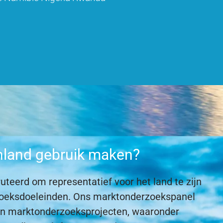
inland gebruik maken?
uteerd om representatief voor het land te zijn
erzoeksdoeleinden. Ons marktonderzoekspanel
an marktonderzoeksprojecten, waaronder