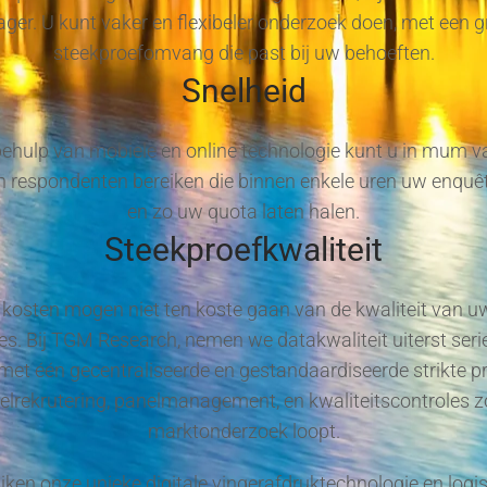
lager. U kunt vaker en flexibeler onderzoek doen, met een g
steekproefomvang die past bij uw behoeften.
Snelheid
ehulp van mobiele en online technologie kunt u in mum va
 respondenten bereiken die binnen enkele uren uw enquêt
en zo uw quota laten halen.
Steekproefkwaliteit
kosten mogen niet ten koste gaan van de kwaliteit van u
s. Bij TGM Research, nemen we datakwaliteit uiterst seri
met één gecentraliseerde en gestandaardiseerde strikte p
elrekrutering, panelmanagement, en kwaliteitscontroles z
marktonderzoek loopt.
iken onze unieke digitale vingerafdruktechnologie en logi