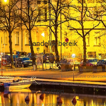
40-49
17%
14%
50+
38%
49%
Landelijk bereik
 zich niet te concentreren op één specifieke stad of provi
d. Met het mobiele panel van TGM kunt u mensen uit
heel 
wen
. Dit betekent een betere steekproef, een betere repres
xtrapolatie van gegevens voor uw kwantitatieve onderzoe
of kwalitatieve onderzoeksprojecten.
Kosten
quêtes in eigen beheer worden gehouden, zijn uw veldw