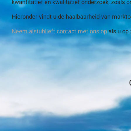
kwantitatief en kwalitatief onderzoek, zoals o
Hieronder vindt u de haalbaarheid van mark
Neem alstublieft contact met ons op
als u op