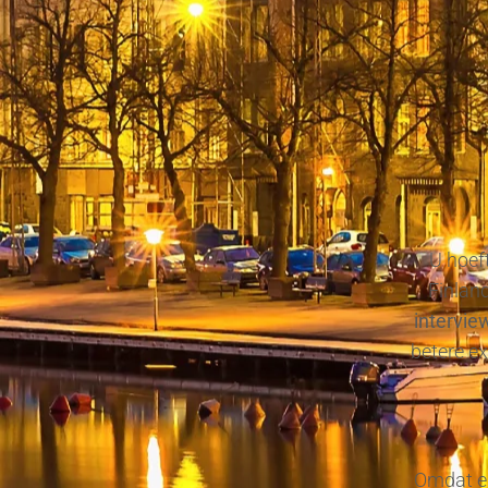
U hoeft
Finlan
intervie
betere e
Omdat en