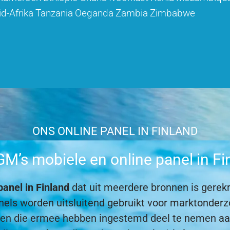
id-Afrika
Tanzania
Oeganda
Zambia
Zimbabwe
ONS ONLINE PANEL IN FINLAND
’s mobiele en online panel in F
panel in Finland
dat uit meerdere bronnen is gerekr
 panels worden uitsluitend gebruikt voor marktond
nten die ermee hebben ingestemd deel te nemen a