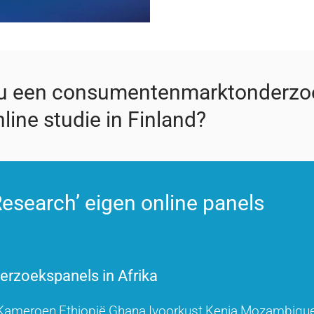
 u een consumentenmarktonderzo
line studie in Finland?
esearch’ eigen online panels
rzoekspanels in Afrika
Kameroen
Ethiopië
Ghana
Ivoorkust
Kenia
Mozambiqu