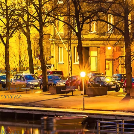
ncie van
Finland
entatie en
ksanalyse
erkkosten