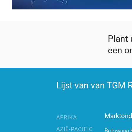
Plant
een on
Lijst van van TGM R
Marktonde
AFRIKA
AZIË-PACIFIC
Botswana