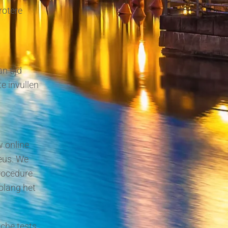
rotere
n tijd
e invullen
w online
eus. We
rocedure
olang het
sche tests