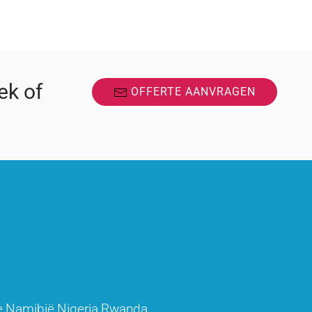
ek of
OFFERTE AANVRAGEN
e
Namibië
Nigeria
Rwanda