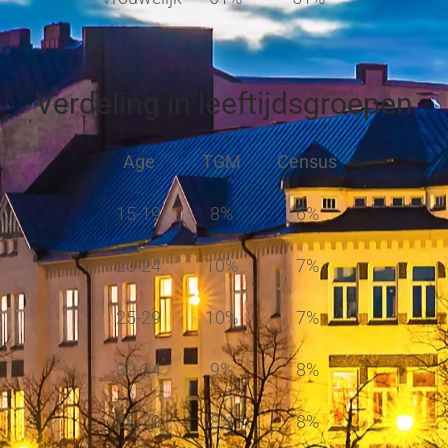
Verdeling in leeftijdsgroepen
Age
TGM
Census
15-19
8%
6%
20-24
10%
7%
25-29
10%
7%
30-34
9%
8%
35-39
8%
8%